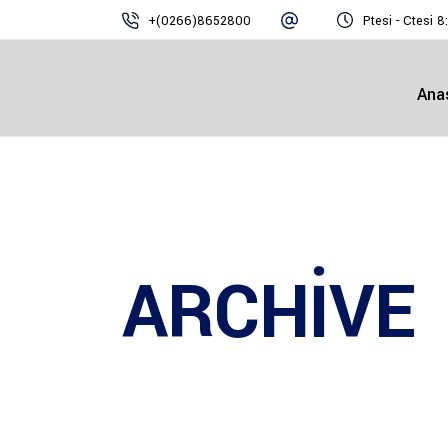
+(0266)8652800
Ptesi - Ctesi 8
Ana
ARCHIVE